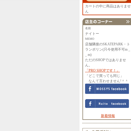
カートの中に商品はありませ
ん
名前
ナイトー
MEMO
店舗隣接のSKATEPARK・ト
ランポリン(只今使用不可m _
_ m)
ただのSHOPではありませ
ん。
「PRO SHOPです！」
「どこで買っても同じ」
なんて言わせません!＾＾
新着情報