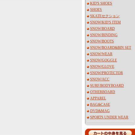
KID'S SHOES
SHOES
SKATEセクション
SNOW/KID'S ITEM
SNOW/BOARD
SNOW/BINDING
SNOW/BOOTS
SNOW/BOARD&BIN SET
SNOW/WEAR
SNOW/GOGGLE
SNOW/GLOVE
SNOW/PROTECTOR
SNOW/ACC
SURF/BODYBOARD
OTHERBOARD
APPAREL
BAG&CASE
DVD&MAG
SPORTS UNDER WEAR