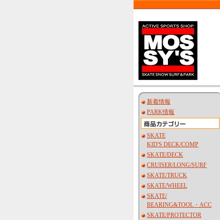
新着情報
PARK情報
SKATE
KID'S DECK/COMP
SKATE/DECK
CRUISER/LONG/SURF
SKATE/TRUCK
SKATE/WHEEL
SKATE/
BEARING&TOOL・ACC
SKATE/PROTECTOR