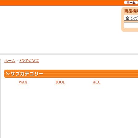
ホーム
>
SNOW/ACC
WAX
TOOL
ACC