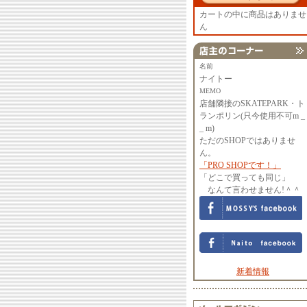
カートの中に商品はありませ
ん
名前
ナイトー
MEMO
店舗隣接のSKATEPARK・ト
ランポリン(只今使用不可m _
_ m)
ただのSHOPではありませ
ん。
「PRO SHOPです！」
「どこで買っても同じ」
なんて言わせません!＾＾
新着情報