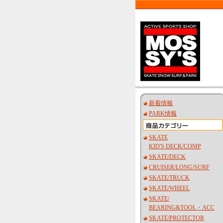
新着情報
PARK情報
SKATE
KID'S DECK/COMP
SKATE/DECK
CRUISER/LONG/SURF
SKATE/TRUCK
SKATE/WHEEL
SKATE/
BEARING&TOOL・ACC
SKATE/PROTECTOR