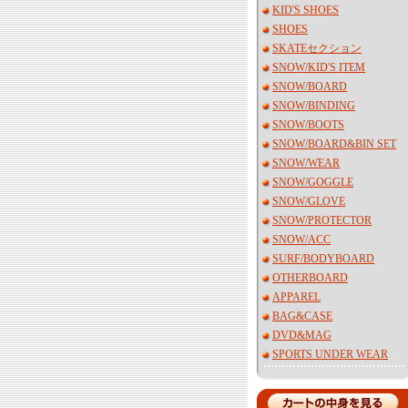
KID'S SHOES
SHOES
SKATEセクション
SNOW/KID'S ITEM
SNOW/BOARD
SNOW/BINDING
SNOW/BOOTS
SNOW/BOARD&BIN SET
SNOW/WEAR
SNOW/GOGGLE
SNOW/GLOVE
SNOW/PROTECTOR
SNOW/ACC
SURF/BODYBOARD
OTHERBOARD
APPAREL
BAG&CASE
DVD&MAG
SPORTS UNDER WEAR