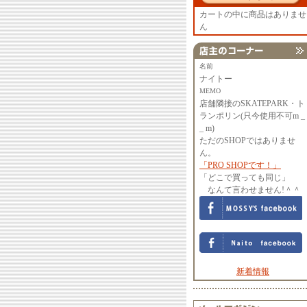
カートの中に商品はありませ
ん
名前
ナイトー
MEMO
店舗隣接のSKATEPARK・ト
ランポリン(只今使用不可m _
_ m)
ただのSHOPではありませ
ん。
「PRO SHOPです！」
「どこで買っても同じ」
なんて言わせません!＾＾
新着情報