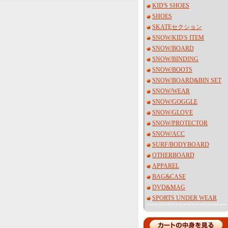
KID'S SHOES
SHOES
SKATEセクション
SNOW/KID'S ITEM
SNOW/BOARD
SNOW/BINDING
SNOW/BOOTS
SNOW/BOARD&BIN SET
SNOW/WEAR
SNOW/GOGGLE
SNOW/GLOVE
SNOW/PROTECTOR
SNOW/ACC
SURF/BODYBOARD
OTHERBOARD
APPAREL
BAG&CASE
DVD&MAG
SPORTS UNDER WEAR