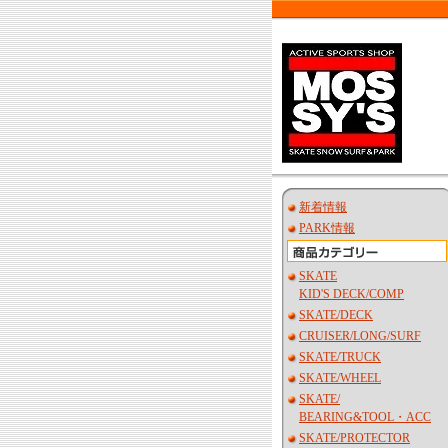
新着情報
PARK情報
SKATE
KID'S DECK/COMP
SKATE/DECK
CRUISER/LONG/SURF
SKATE/TRUCK
SKATE/WHEEL
SKATE/
BEARING&TOOL・ACC
SKATE/PROTECTOR