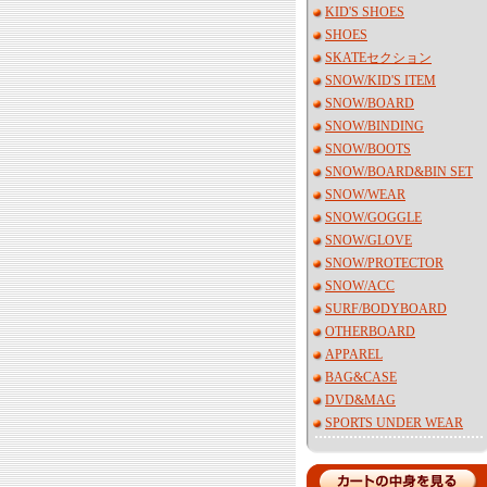
KID'S SHOES
SHOES
SKATEセクション
SNOW/KID'S ITEM
SNOW/BOARD
SNOW/BINDING
SNOW/BOOTS
SNOW/BOARD&BIN SET
SNOW/WEAR
SNOW/GOGGLE
SNOW/GLOVE
SNOW/PROTECTOR
SNOW/ACC
SURF/BODYBOARD
OTHERBOARD
APPAREL
BAG&CASE
DVD&MAG
SPORTS UNDER WEAR