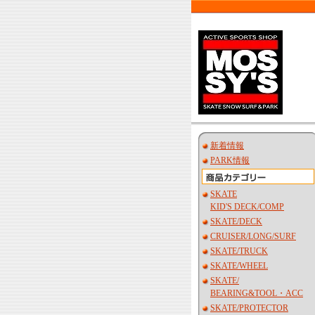
新着情報
PARK情報
SKATE
KID'S DECK/COMP
SKATE/DECK
CRUISER/LONG/SURF
SKATE/TRUCK
SKATE/WHEEL
SKATE/
BEARING&TOOL・ACC
SKATE/PROTECTOR