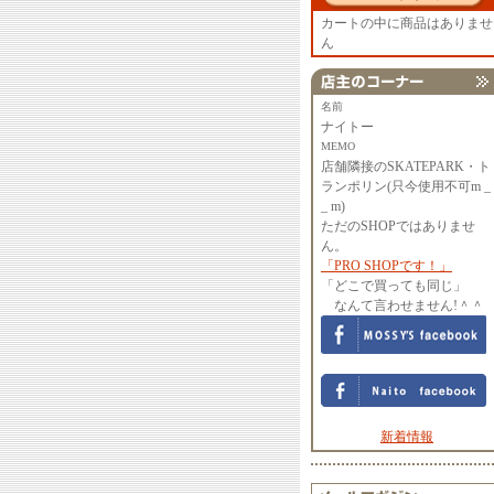
カートの中に商品はありませ
ん
名前
ナイトー
MEMO
店舗隣接のSKATEPARK・ト
ランポリン(只今使用不可m _
_ m)
ただのSHOPではありませ
ん。
「PRO SHOPです！」
「どこで買っても同じ」
なんて言わせません!＾＾
新着情報